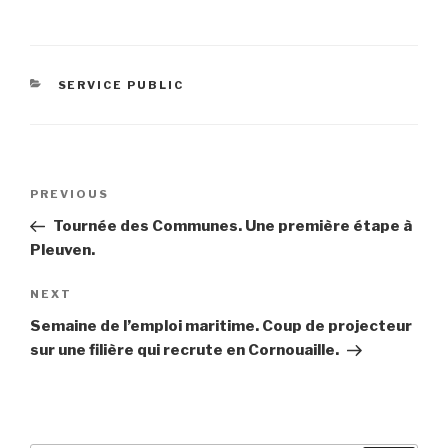
CATEGORIES
SERVICE PUBLIC
Post
Previous
PREVIOUS
navigation
Post
Tournée des Communes. Une première étape à
Pleuven.
Next
NEXT
Post
Semaine de l’emploi maritime. Coup de projecteur
sur une filière qui recrute en Cornouaille.