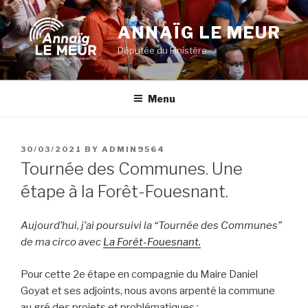
Skip
to
ANNAÏG LE MEUR
content
Députée du Finistère
Menu
POSTED
30/03/2021
BY
ADMIN9564
ON
Tournée des Communes. Une
étape à la Forêt-Fouesnant.
Aujourd’hui, j’ai poursuivi la “Tournée des Communes”
de ma circo avec
La Forêt-Fouesnant.
Pour cette 2e étape en compagnie du Maire Daniel
Goyat et ses adjoints, nous avons arpenté la commune
au gré des projets et problématiques :