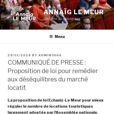
Skip
to
ANNAÏG LE MEUR
content
Députée du Finistère
Menu
POSTED
29/01/2024
BY
ADMIN9564
ON
COMMUNIQUÉ DE PRESSE :
Proposition de loi pour remédier
aux déséquilibres du marché
locatif.
La proposition de loi Echaniz-Le Meur pour mieux
réguler le nombre de locations touristiques
largement adoptée par l’Assemblée nationale
.